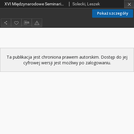
XVI Międzynarodowe Seminarium Ergonomii, Bezpieczeństwa i Higieny Pracy w Rolnictwie "Ocena ryzyka zawodowego w rolnictwie"
Solecki, Leszek
Pokaż szczegóły
Ta publikacja jest chroniona prawem autorskim. Dostęp do jej
cyfrowej wersji jest możliwy po zalogowaniu.