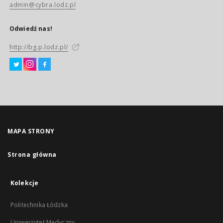
admin@cybra.lodz.pl
Odwiedź nas!
http://bg.p.lodz.pl/
MAPA STRONY
Strona główna
Kolekcje
Politechnika Łódzka
Uniwersytet Medyczny