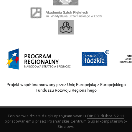
Projekt współfinansowany przez Unię Europejską z Europejskiego
Funduszu Rozwoju Regionalnego
Ten serwis działa dzięki oprogramowaniu
DInGO dLibra 6.2.11
opracowanemu przez
Poznańskie Centrum Superkomputerowo-
Sieciowe