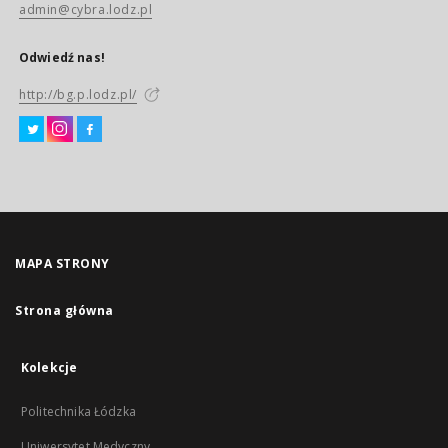
admin@cybra.lodz.pl
Odwiedź nas!
http://bg.p.lodz.pl/
MAPA STRONY
Strona główna
Kolekcje
Politechnika Łódzka
Uniwersytet Medyczny