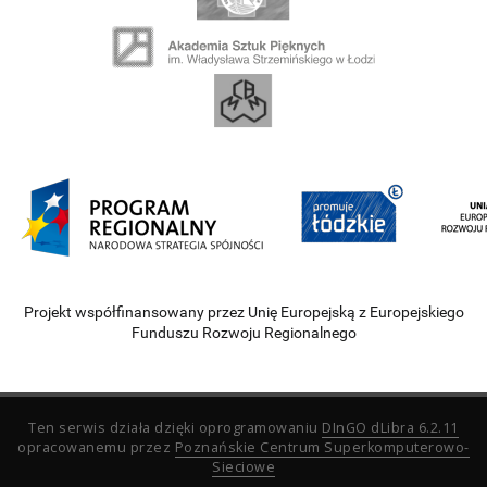
Projekt współfinansowany przez Unię Europejską z Europejskiego
Funduszu Rozwoju Regionalnego
Ten serwis działa dzięki oprogramowaniu
DInGO dLibra 6.2.11
opracowanemu przez
Poznańskie Centrum Superkomputerowo-
Sieciowe