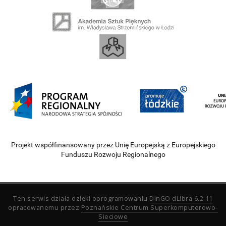
Projekt współfinansowany przez Unię Europejską z Europejskiego
Funduszu Rozwoju Regionalnego
Ten serwis działa dzięki oprogramowaniu
DInGO dLibra 6.2.11
opracowanemu przez
Poznańskie Centrum Superkomputerowo-
Sieciowe