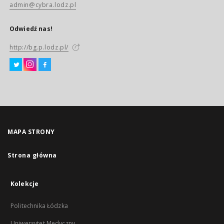
admin@cybra.lodz.pl
Odwiedź nas!
http://bg.p.lodz.pl/
MAPA STRONY
Strona główna
Kolekcje
Politechnika Łódzka
Uniwersytet Medyczny