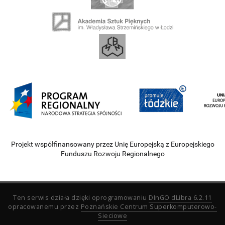
Projekt współfinansowany przez Unię Europejską z Europejskiego
Funduszu Rozwoju Regionalnego
Ten serwis działa dzięki oprogramowaniu
DInGO dLibra 6.2.11
opracowanemu przez
Poznańskie Centrum Superkomputerowo-
Sieciowe