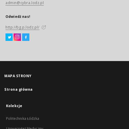
admin@cybra.lodz.pl
Odwiedź nas!
http://bg.p.lodz.pl/
MAPA STRONY
Strona główna
Kolekcje
Politechnika Łódzka
Uniwersytet Medyczny