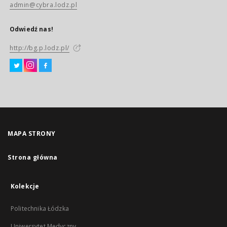
admin@cybra.lodz.pl
Odwiedź nas!
http://bg.p.lodz.pl/
MAPA STRONY
Strona główna
Kolekcje
Politechnika Łódzka
Uniwersytet Medyczny