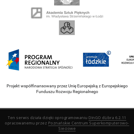
Projekt współfinansowany przez Unię Europejską z Europejskiego
Funduszu Rozwoju Regionalnego
Ten serwis działa dzięki oprogramowaniu
DInGO dLibra 6.2.11
opracowanemu przez
Poznańskie Centrum Superkomputerowo-
Sieciowe