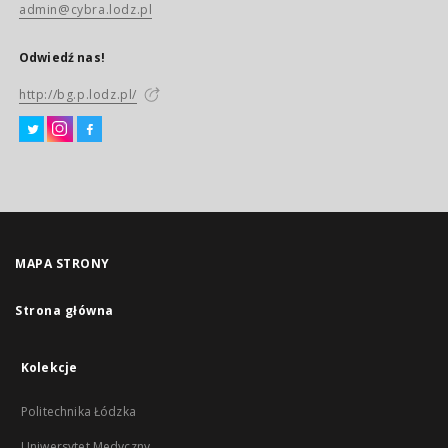
admin@cybra.lodz.pl
Odwiedź nas!
http://bg.p.lodz.pl/
MAPA STRONY
Strona główna
Kolekcje
Politechnika Łódzka
Uniwersytet Medyczny