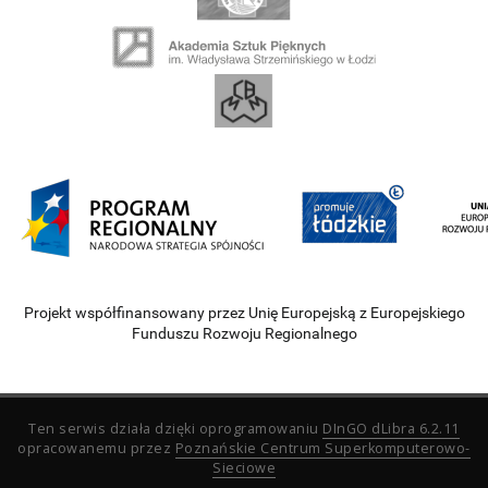
Projekt współfinansowany przez Unię Europejską z Europejskiego
Funduszu Rozwoju Regionalnego
Ten serwis działa dzięki oprogramowaniu
DInGO dLibra 6.2.11
opracowanemu przez
Poznańskie Centrum Superkomputerowo-
Sieciowe