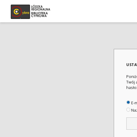
USTA
Poniż
Twój 
hasło
E-m
Naz