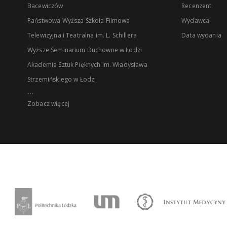
Bacewiczów
Recenzent
Państwowa Wyższa Szkoła Filmowa
Wydawca
Telewizyjna i Teatralna im. L. Schillera
Data wydania
Wyższe Seminarium Duchowne w Łodzi
Akademia Sztuk Pięknych im. Władysława
Strzemińskiego w Łodzi
...
Zobacz więcej