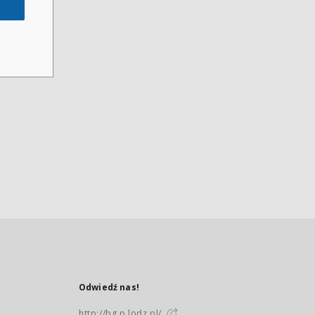
Odwiedź nas!
http://bg.p.lodz.pl/