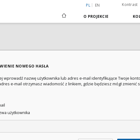
Kontrast
PL
EN
O PROJEKCIE
KOL
WIENIE NOWEGO HASŁA
ej wprowadź nazwę użytkownika lub adres e-mail identyfikujące Twoje konto
adres e-mail otrzymasz wiadomość z linkiem, gdzie będziesz mógł zmienić 
:
ail
wa użytkownika