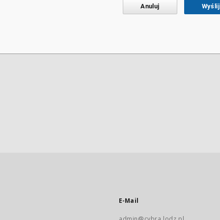
Anuluj
Wyślij
E-Mail
admin@cybra.lodz.pl