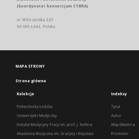
(koordynator konsorcjum CYBRA)
ul. Wólczańska 223
93-005 Łódź, Polska
MAPA STRONY
Strona główna
Kolekcje
Indeksy
Politechnika Łódzka
Tytuł
Uniwersytet Medyczny
Autor
Instytut Medycyny Pracy im. prof. J. Nofera
Współtwórca
Akademia Muzyczna im. Grażyny i Kiejstuta
Promotor