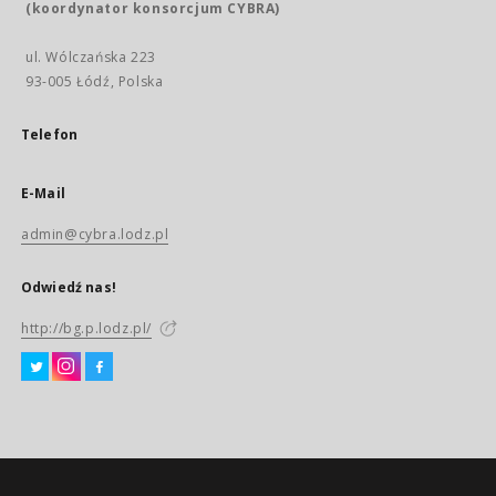
(koordynator konsorcjum CYBRA)
ul. Wólczańska 223
93-005 Łódź, Polska
Telefon
E-Mail
admin@cybra.lodz.pl
Odwiedź nas!
http://bg.p.lodz.pl/