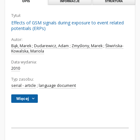
OPIS
INFORMACJE
STRUKTURA
Tytuł:
Effects of GSM signals during exposure to event related
potentials (ERPs)
Autor:
Bąk, Marek
;
Dudarewicz, Adam
;
Zmyślony, Marek
;
Śliwińska-
Kowalska, Mariola
Data wydania:
2010
Typ zasobu:
serial - article
;
language document
Więcej