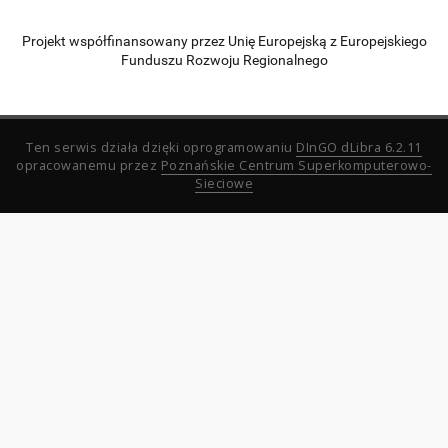
Projekt współfinansowany przez Unię Europejską z Europejskiego
Funduszu Rozwoju Regionalnego
Ten serwis działa dzięki oprogramowaniu
DInGO dLibra 6.2.11
opracowanemu przez
Poznańskie Centrum Superkomputerowo-
Sieciowe