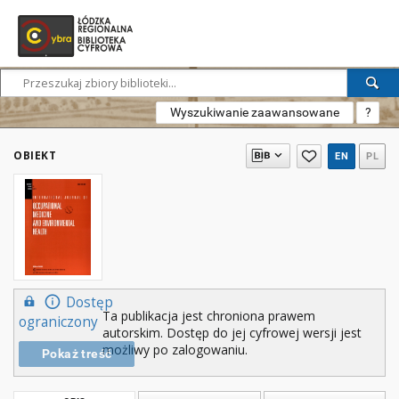
Wyszukiwanie zaawansowane
?
OBIEKT
EN
PL
Dostęp
Ta publikacja jest chroniona prawem
ograniczony
autorskim. Dostęp do jej cyfrowej wersji jest
możliwy po zalogowaniu.
Pokaż treść