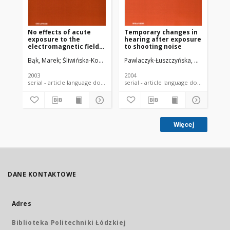
No effects of acute
Temporary changes in
Sta
exposure to the
hearing after exposure
aff
electromagnetic field
to shooting noise
in
emitted by mobile
Bąk, Marek
Śliwińska-Kowalska, Mariola
Pawlaczyk-Łuszczyńska, Małgorzata
Zmyślony, Marek
Dudarewic
Pol
phones on brainstem
auditory potentials in
young volunteers
2003
2004
201
serial - article language document
serial - article language document
Więcej
DANE KONTAKTOWE
Adres
Biblioteka Politechniki Łódzkiej