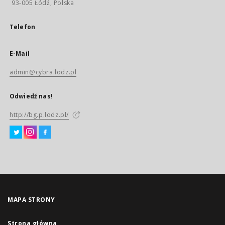
93-005 Łódź, Polska
Telefon
E-Mail
admin@cybra.lodz.pl
Odwiedź nas!
http://bg.p.lodz.pl/
MAPA STRONY
Strona główna