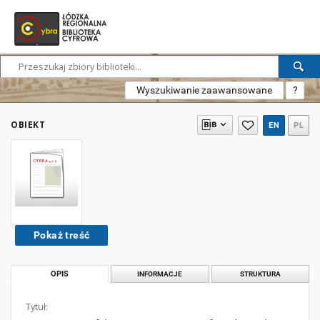
Wyszukiwanie zaawansowane
?
OBIEKT
EN
PL
Pokaż treść
OPIS
INFORMACJE
STRUKTURA
Tytuł: