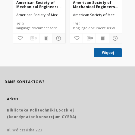
American Society of
American Society of
Am
Mechanical Engineers
Mechanical Engineers
Me
vol. 32 no. 1276a (1910)
vol. 32 no. 1303 (1910)
vol
American Society of Mechanical Engineers
American Society of Mechanical Engi
Ame
1910
1910
191
language document serial
language document serial
Więcej
DANE KONTAKTOWE
Adres
Biblioteka Politechniki Łódzkiej
(koordynator konsorcjum CYBRA)
ul. Wólczańska 223