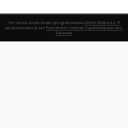
Ten serwis działa dzięki oprogramowaniu
DInGO dLibra 6.2.11
opracowanemu przez
Poznańskie Centrum Superkomputerowo-
Sieciowe