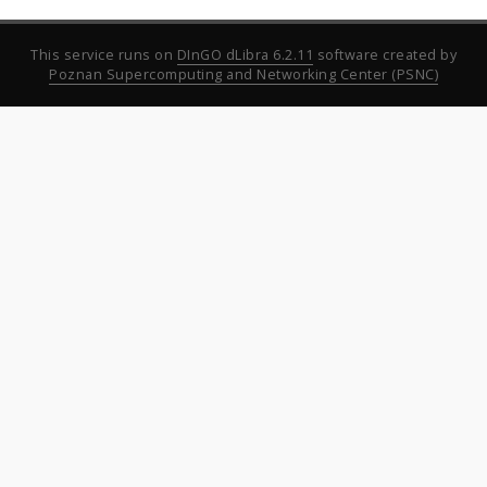
This service runs on
DInGO dLibra 6.2.11
software created by
Poznan Supercomputing and Networking Center (PSNC)