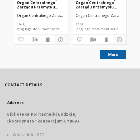
Organ Centralnego
Organ Centralnego
Or
Zarządu Przemysłu
Zarządu Przemysłu
Za
Chemicznego w Polsce
Chemicznego w Polsce
Ch
Organ Centralnego Zarządu Przemysłu Chemicznego w Polsce
Organ Centralnego Zarządu Przemy
Org
R. 1 Nr 1 (1945)
R. 1 Nr 4 (1945)
R. 
1945
1945
194
language document serial
language document serial
More
CONTACT DETAILS
Address
Biblioteka Politechniki Łódzkiej
(koordynator konsorcjum CYBRA)
ul. Wólczańska 223