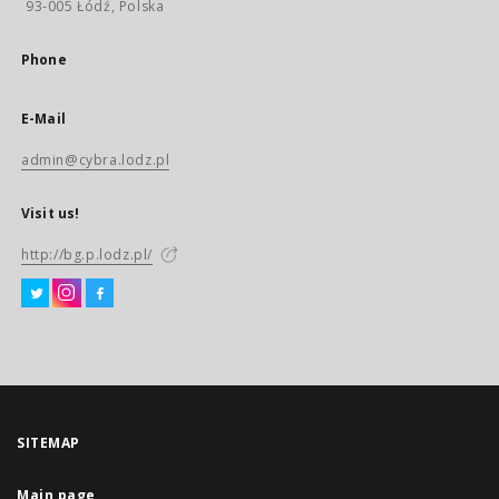
93-005 Łódź, Polska
Phone
E-Mail
admin@cybra.lodz.pl
Visit us!
http://bg.p.lodz.pl/
SITEMAP
Main page