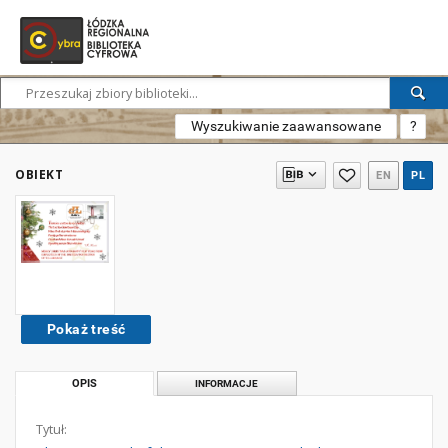
Wyszukiwanie zaawansowane
?
OBIEKT
EN
PL
Pokaż treść
OPIS
INFORMACJE
Tytuł: