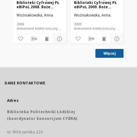
Biblioteki Cyfrowej PŁ
Biblioteki Cyfrowej PŁ
pi
eBiPoL 2008. Boże
eBiPoL 2009. Boże
pr
Narodzenie.
Narodzenie.
Pol
Woźniakowska, Anna.
Woźniakowska, Anna.
Gar
19
2008
2009
199
dokument elektroniczny e-karta pocztowa
dokument elektroniczny e-kar
Więcej
DANE KONTAKTOWE
Adres
Biblioteka Politechniki Łódzkiej
(koordynator konsorcjum CYBRA)
ul. Wólczańska 223