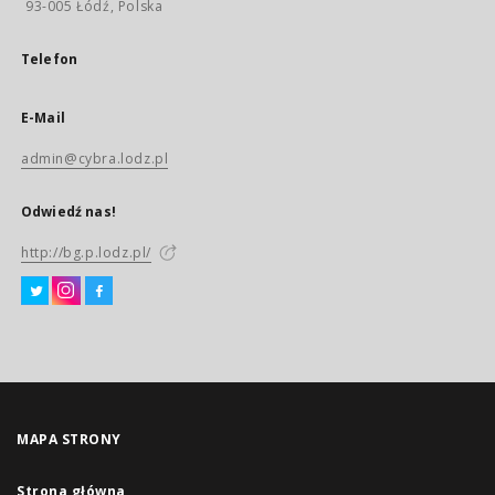
93-005 Łódź, Polska
Telefon
E-Mail
admin@cybra.lodz.pl
Odwiedź nas!
http://bg.p.lodz.pl/
MAPA STRONY
Strona główna