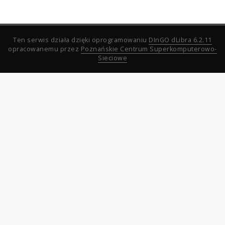
Ten serwis działa dzięki oprogramowaniu
DInGO dLibra 6.2.11
opracowanemu przez
Poznańskie Centrum Superkomputerowo-
Sieciowe