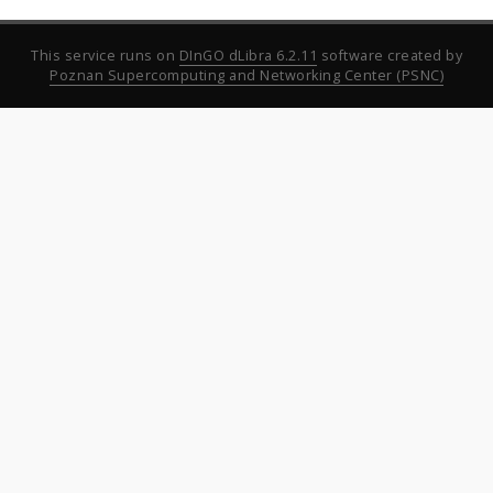
This service runs on
DInGO dLibra 6.2.11
software created by
Poznan Supercomputing and Networking Center (PSNC)