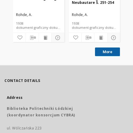
Neubautare S. 251-254
Rohde, A.
Rohde, A.
Roh
1938
1938
193
dokument graficzny dokument piśmienniczy
dokument graficzny dokument 
More
CONTACT DETAILS
Address
Biblioteka Politechniki Łódzkiej
(koordynator konsorcjum CYBRA)
ul. Wólczańska 223