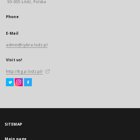
93-005 Łódź, Polska
Phone
E-Mail
admin@cybra.lodz.pl
Visit us!
http://bg.p.lodz.pl/
SITEMAP
Main page