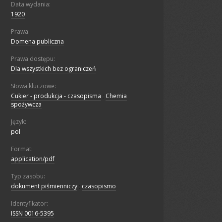
Data wydania:
1920
Prawa:
Domena publiczna
Prawa dostępu:
Dla wszystkich bez ograniczeń
Słowa kluczowe:
Cukier - produkcja - czasopisma
;
Chemia
spożywcza
Język:
pol
Format:
application/pdf
Typ zasobu:
dokument piśmienniczy
;
czasopismo
Identyfikator:
ISSN 0016-5395