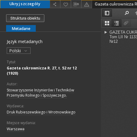
Ukryj szczegóły
Gazeta cukrownicza R. 
Struktura obiektu
Metadane
Język metadanych
Polski
Tytuł:
Gazeta cukrownicza R. 27, t. 52 nr 12
(1920)
Autor:
Stowarzyszenie Inżynierów i Techników
Przemysłu Rolnego i Spożywczego.
Wydawca:
Druk Rubieszewskiego i Wrotnowskiego
Miejsce wydania:
Warszawa