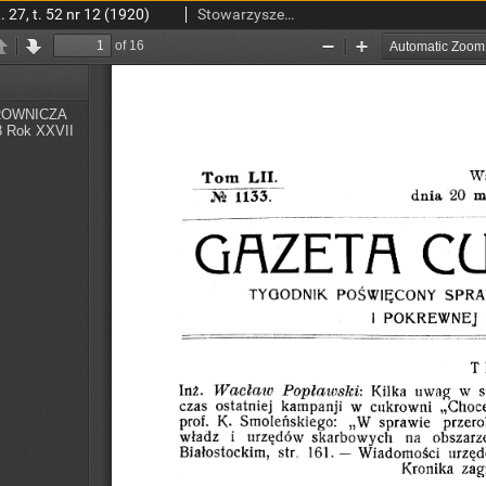
27, t. 52 nr 12 (1920)
Stowarzyszenie Inżynierów i Techników Przemysłu Rolnego i Spożywczego.