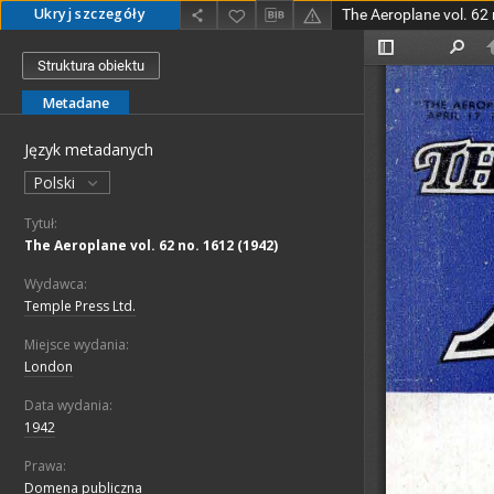
Ukryj szczegóły
The Aeroplane vol. 62
Struktura obiektu
Metadane
Język metadanych
Polski
Tytuł:
The Aeroplane vol. 62 no. 1612 (1942)
Wydawca:
Temple Press Ltd.
Miejsce wydania:
London
Data wydania:
1942
Prawa:
Domena publiczna