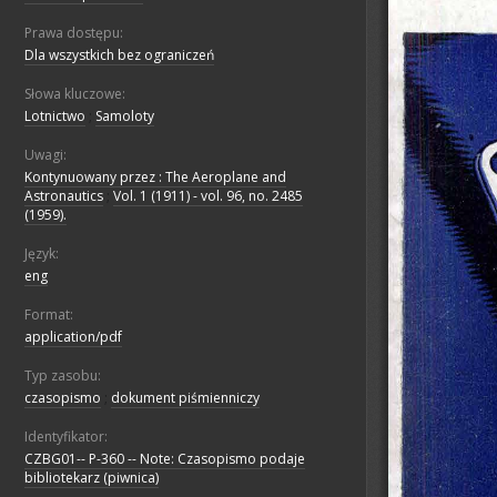
Prawa dostępu:
Dla wszystkich bez ograniczeń
Słowa kluczowe:
Lotnictwo
;
Samoloty
Uwagi:
Kontynuowany przez : The Aeroplane and
Astronautics
;
Vol. 1 (1911) - vol. 96, no. 2485
(1959).
Język:
eng
Format:
application/pdf
Typ zasobu:
czasopismo
;
dokument piśmienniczy
Identyfikator:
CZBG01-- P-360 -- Note: Czasopismo podaje
bibliotekarz (piwnica)