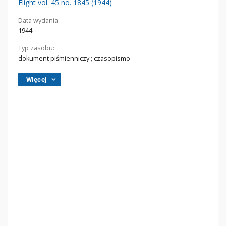
Flight vol. 45 no. 1845 (1944)
Data wydania:
1944
Typ zasobu:
dokument piśmienniczy
;
czasopismo
Więcej