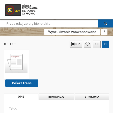
Wyszukiwanie zaawansowane
?
OBIEKT
EN
PL
Pokaż treść
OPIS
INFORMACJE
STRUKTURA
Tytuł: