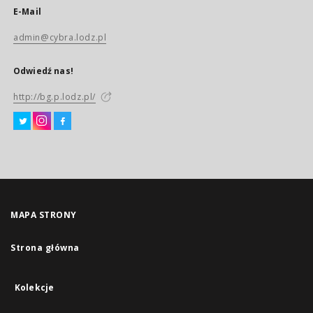
E-Mail
admin@cybra.lodz.pl
Odwiedź nas!
http://bg.p.lodz.pl/
MAPA STRONY
Strona główna
Kolekcje