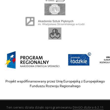
Projekt współfinansowany przez Unię Europejską z Europejskiego
Funduszu Rozwoju Regionalnego
Ten serwis działa dzięki oprogramowaniu
DInGO dLibra 6.2.11