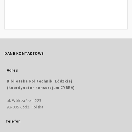
DANE KONTAKTOWE
Adres
Biblioteka Politechniki Łódzkiej
(koordynator konsorcjum CYBRA)
ul. Wólczańska 223
93-005 Łódź, Polska
Telefon