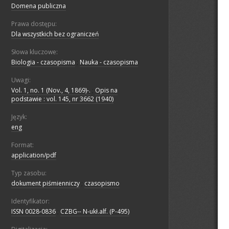
Domena publiczna
Prawa dostępu:
Dla wszystkich bez ograniczeń
Słowa kluczowe:
Biologia - czasopisma
;
Nauka - czasopisma
Uwagi:
Vol. 1, no. 1 (Nov., 4, 1869)-.
;
Opis na
podstawie : vol. 145, nr 3662 (1940)
Język:
eng
Format:
application/pdf
Typ zasobu:
dokument piśmienniczy
;
czasopismo
Identyfikator:
ISSN 0028-0836
;
CZBG-- N-ukł.alf. (P-495)