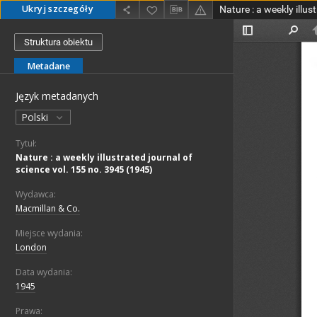
Ukryj szczegóły
Struktura obiektu
Metadane
Język metadanych
Polski
Tytuł:
Nature : a weekly illustrated journal of
science vol. 155 no. 3945 (1945)
Wydawca:
Macmillan & Co.
Miejsce wydania:
London
Data wydania:
1945
Prawa: