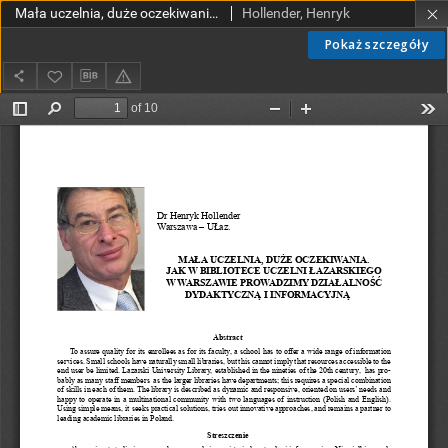
Mała uczelnia, duże oczekiwania. Jak w Bibliotece Uczelni Łazarskiego w Warszawie prowadzimy działalność dydaktyczną i informacyjną
Hollender, Henryk
Pokaż szczegóły