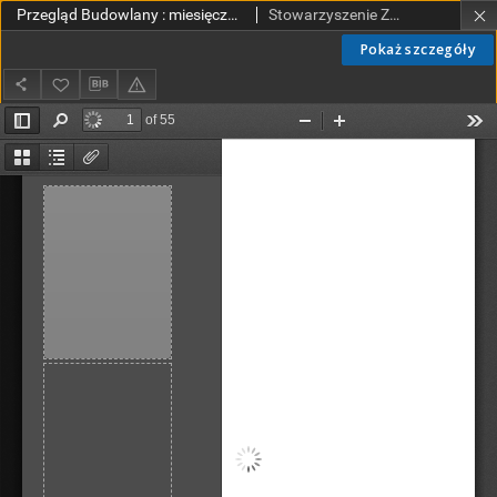
Przegląd Budowlany : miesięcznik poświęcony sprawom budownictwa : organ Stowarzyszenia Zawodowego Przemysłowców Budowlanych R. P. R. XVIII nr 5 (1946)
Stowarzyszenie Zawodowe Przemysłowców Budowlanych Rzeczypospolitej Polskiej.
Pokaż szczegóły