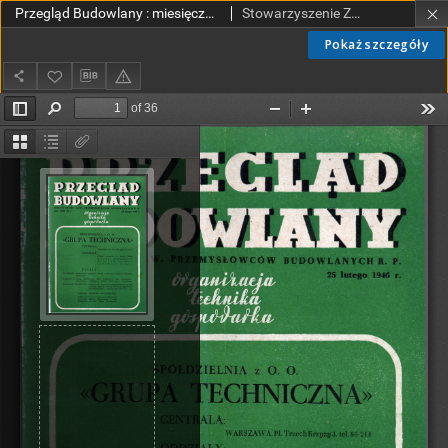
Przegląd Budowlany : miesięcznik poświęcony sprawom budownictwa : organ Stowarzyszenia Zawodowego Przemysłowców Budowlanych R. P. R. XVIII nr 2 (1946)
Stowarzyszenie Zawodowe Przemysłowców Budowlanych Rzeczypospolitej Polskiej.
Pokaż szczegóły