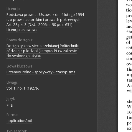
Licencja:
Podstawa prawna : Ustawa z dn. 4 lutego 1994
r. o prawie autorskim i prawach pokrewnych
Art. 28 pkt 3 (Dz.U. 2006 nr 90 poz. 631)
;
Licencja ustawowa
Prawa dostępu:
Dostęp tylko w sieci uczelnianej Politechniki
Łódzkiej : p.lodz.pl (kampus PŁ) w zakresie
dozwolonego użytku
Słowa kluczowe:
Przemysł rolno - spożywczy - czasopisma
Uwagi:
Vol. 1, no. 1 (1927)-.
Język:
eng
Format:
application/pdf
Typ zasobu: