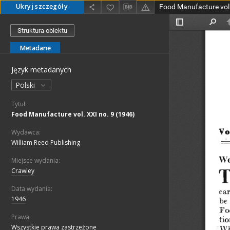
Ukryj szczegóły
Food Manufacture vol.
Struktura obiektu
Metadane
Język metadanych
Polski
Tytuł:
Food Manufacture vol. XXI no. 9 (1946)
Wydawca:
William Reed Publishing
Miejsce wydania:
Crawley
Data wydania:
1946
Prawa:
Wszystkie prawa zastrzeżone