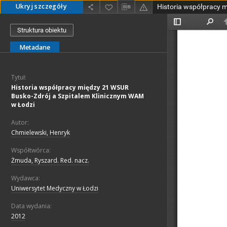
Ukryj szczegóły
Struktura obiektu
Metadane
Tytuł:
Historia współpracy między 21 WSUR
Busko-Zdrój a Szpitalem Klinicznym WAM
w Łodzi
Autor:
Chmielewski, Henryk
Współtwórca:
Żmuda, Ryszard. Red. nacz.
Wydawca:
Uniwersytet Medyczny w Łodzi
Data wydania:
2012