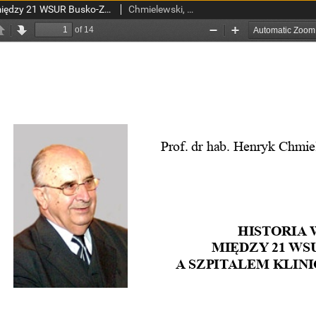
Historia współpracy między 21 WSUR Busko-Zdrój a Szpitalem Klinicznym WAM w Łodzi
Chmielewski, Henryk