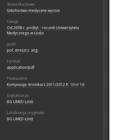
Słowa kluczowe:
Szkolnictwo medyczne wyższe
Uwagi:
Od 2008 r. podtyt. : rocznik Uniwersytetu
Medycznego w Łodzi
Język:
pol, streszcz. ang.
Format:
application/pdf
Powiązania:
Kontynuuje: Kronikarz 2011/2012 R. 10 nr 16
Digitalizacja:
BG UMED Łódź
Lokalizacja oryginału:
BG UMED Łódź