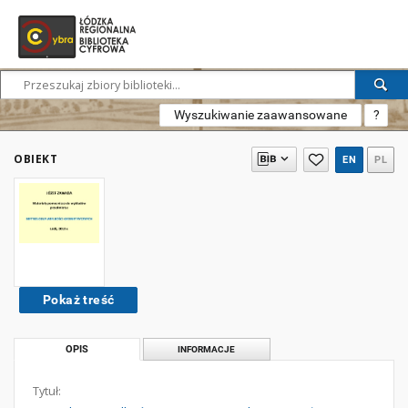
Wyszukiwanie zaawansowane
?
OBIEKT
EN
PL
Pokaż treść
OPIS
INFORMACJE
Tytuł: