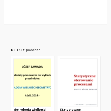
OBIEKTY
podobne
Metrologia wielkości
Statystyczne
Me