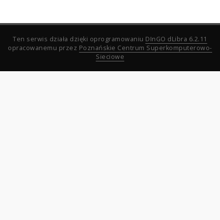
Ten serwis działa dzięki oprogramowaniu
DInGO dLibra 6.2.11
opracowanemu przez
Poznańskie Centrum Superkomputerowo-
Sieciowe