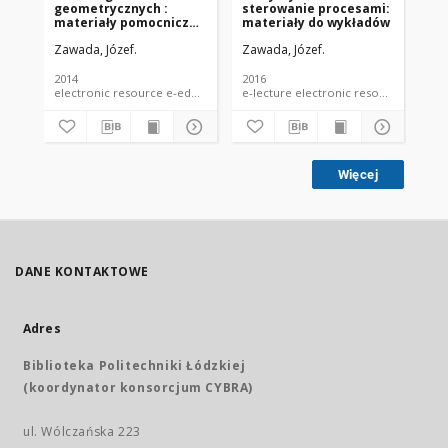
geometrycznych :
sterowanie procesami:
ge
materiały pomocnicze
materiały do wykładów
za
do wykładów cz. 2
Zawada, Józef.
Zawada, Józef.
Zaw
2014
2016
201
electronic resource e-educational material e-lecture
e-lecture electronic resource
Więcej
DANE KONTAKTOWE
Adres
Biblioteka Politechniki Łódzkiej
(koordynator konsorcjum CYBRA)
ul. Wólczańska 223