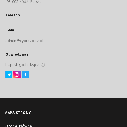
93-005 Łódź, Polska
Telefon
E-Mail
admin@cybra.lodz.pl
Odwiedź nas!
http://bg.p.lodz.pl/
MAPA STRONY
Strona główna