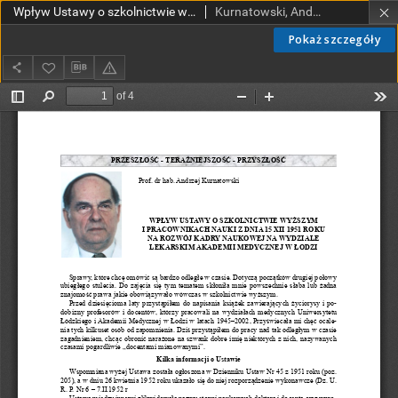
Wpływ Ustawy o szkolnictwie wyższym i pracownikachnauki z dnia 15 XII 1952 roku na rozwój kadry naukowej na Wydziale Lekarskim Akademii Medycznej w Łodzi
Kurnatowski, Andrzej
Pokaż szczegóły