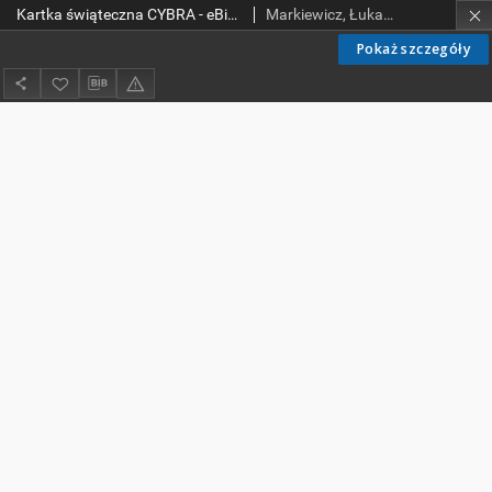
Kartka świąteczna CYBRA - eBiPoL 2013. Wielkanoc.
Markiewicz, Łukasz.
Pokaż szczegóły