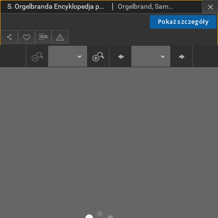
S. Orgelbranda Encyklopedja powszechna z ilustracjami i mapami. T.6
Orgelbrand, Samuel (1810-1868). Wyd.
Pokaż szczegóły