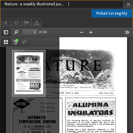
Nature : a weekly illustrated journal of science vol. 147 no. 3731 (1941)
Pokaż szczegóły