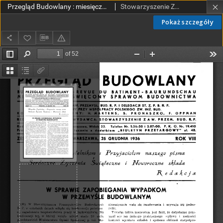
Przegląd Budowlany : miesięcznik poświęcony sprawom budownictwa : organ Stowarzyszenia Zawodowego Przemysłowców Budowlanych R. P z. 12 (1936)
Stowarzyszenie Zawodowe Przemysłowców Budowlanych Rzeczypospolitej Polskiej.
Pokaż szczegóły