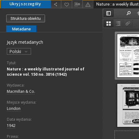
Ukryj szczegóły
Struktura obiektu
Metadane
Język metadanych
Polski
Tytuł:
Nature : a weekly illustrated journal of
science vol. 150 no. 3816 (1942)
Wydawca:
Macmillan & Co.
Miejsce wydania:
London
Data wydania:
1942
Prawa: