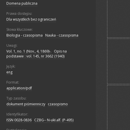
Domena publiczna
Prawa dostępu:
Dla wszystkich bez ograniczeń
Słowa kluczowe:
Biologia - czasopisma
;
Nauka - czasopisma
Uwagi:
Vol. 1, no. 1 (Nov., 4, 1869)-.
;
Opis na
podstawie : vol. 145, nr 3662 (1940)
Język:
eng
Format:
application/pdf
Typ zasobu:
dokument piśmienniczy
;
czasopismo
Identyfikator:
ISSN 0028-0836
;
CZBG-- N-ukł.alf. (P-495)