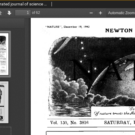
Nature : a weekly illustrated journal of science vol. 150 no. 3816 (1942)