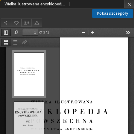
Wielka ilustrowana encyklopedja powszechna T. 18, Victor - Żyżmory
Pokaż szczegóły