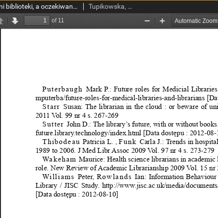
Organizacja przestrzeni biblioteki, a oczekiwaniaużytkowników biblioteki uczelnianej
Tupikowska, Agnieszka; Budek, Dagmara