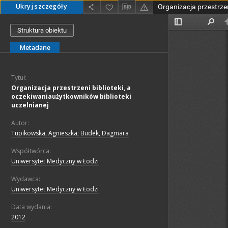
Ukryj szczegóły
Struktura obiektu
Metadane
Tytuł:
Organizacja przestrzeni biblioteki, a
oczekiwaniaużytkowników biblioteki
uczelnianej
Autor:
Tupikowska, Agnieszka; Budek, Dagmara
Współtwórca:
Uniwersytet Medyczny w Łodzi
Wydawca:
Uniwersytet Medyczny w Łodzi
Data wydania:
2012