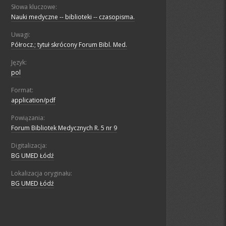
Słowa kluczowe:
Nauki medyczne -- biblioteki -- czasopisma.
Uwagi:
Półrocz.; tytuł skrócony Forum Bibl. Med.
Język:
pol
Format:
application/pdf
Powiązania:
Forum Bibliotek Medycznych R. 5 nr 9
Digitalizacja:
BG UMED Łódź
Lokalizacja oryginału:
BG UMED Łódź