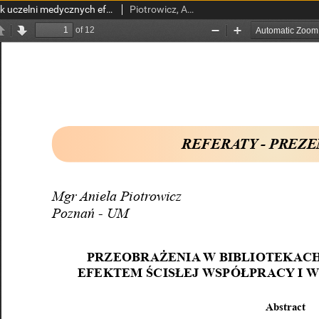
Przeobrażenia bibliotek uczelni medycznych efektem ścisłejwspółpracy i wymiany doświadczeń
Piotrowicz, Aniela