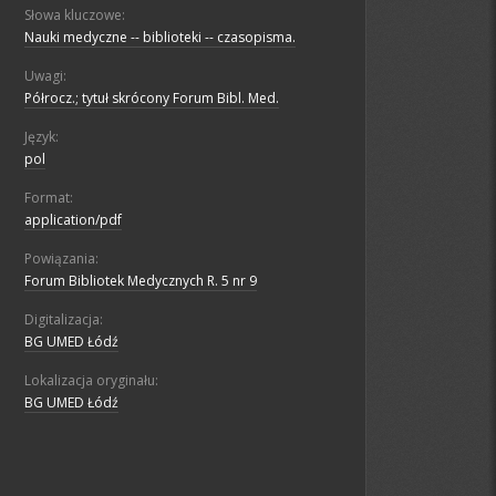
Słowa kluczowe:
Nauki medyczne -- biblioteki -- czasopisma.
Uwagi:
Półrocz.; tytuł skrócony Forum Bibl. Med.
Język:
pol
Format:
application/pdf
Powiązania:
Forum Bibliotek Medycznych R. 5 nr 9
Digitalizacja:
BG UMED Łódź
Lokalizacja oryginału:
BG UMED Łódź