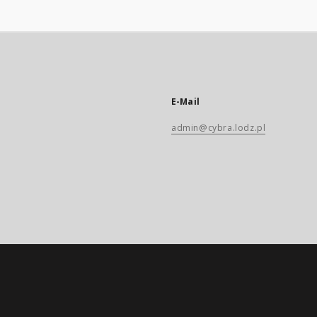
E-Mail
admin@cybra.lodz.pl