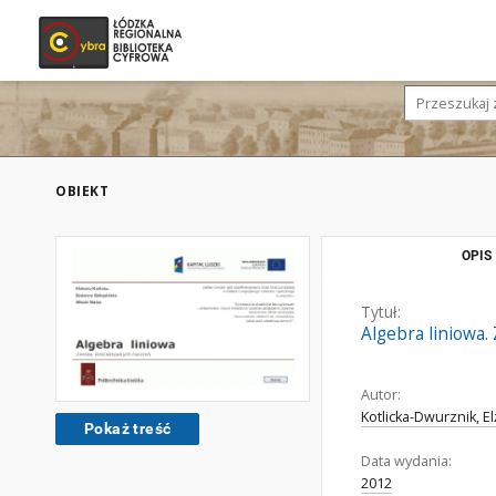
OBIEKT
OPIS
Tytuł:
Algebra liniowa.
Autor:
Kotlicka-Dwurznik, El
Pokaż treść
Data wydania:
2012