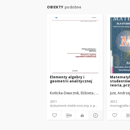
OBIEKTY
podobne
Elementy algebry i
Matematyk
geometrii analitycznej
studentów 
teoria, pr
z wykorzy
Kotlicka-Dwurznik, Elżbieta.
Szkopińska, Bożenna
Just, Andrzej
pakietów
matematy
2011
2012
dokument elektroniczny e-podręcznik PŁ