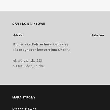
DANE KONTAKTOWE
Adres
Telefon
Biblioteka Politechniki Łódzkiej
(koordynator konsorcjum CYBRA)
ul. Wólczańska 223
93-005 Łódź, Polska
MAPA STRONY
Strona główna