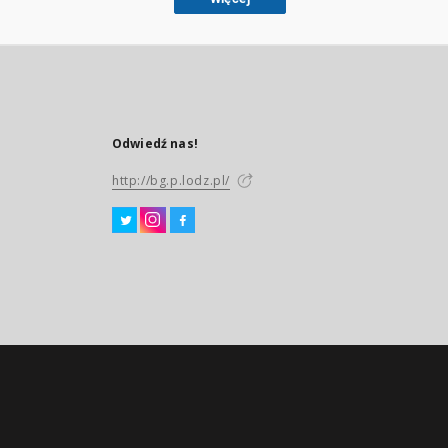
Odwiedź nas!
http://bg.p.lodz.pl/