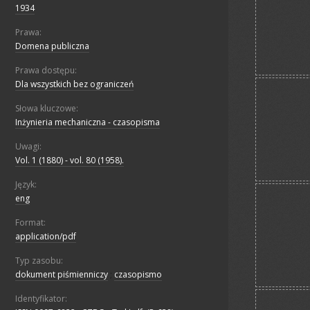
1934
Prawa:
Domena publiczna
Prawa dostępu:
Dla wszystkich bez ograniczeń
Słowa kluczowe:
Inżynieria mechaniczna - czasopisma
Uwagi:
Vol. 1 (1880) - vol. 80 (1958).
Język:
eng
Format:
application/pdf
Typ zasobu:
dokument piśmienniczy
;
czasopismo
Identyfikator: