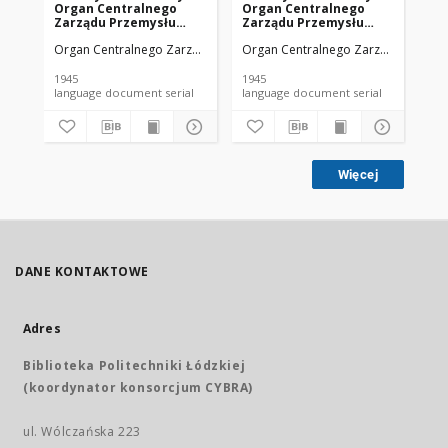
Organ Centralnego
Organ Centralnego
Or
Zarządu Przemysłu
Zarządu Przemysłu
Za
Chemicznego w Polsce
Chemicznego w Polsce
Ch
Organ Centralnego Zarządu Przemysłu Chemicznego w Polsce
Organ Centralnego Zarządu Przemy
Org
R. 1 Nr 1 (1945)
R. 1 Nr 4 (1945)
R. 
1945
1945
194
language document serial
language document serial
Więcej
DANE KONTAKTOWE
Adres
Biblioteka Politechniki Łódzkiej
(koordynator konsorcjum CYBRA)
ul. Wólczańska 223