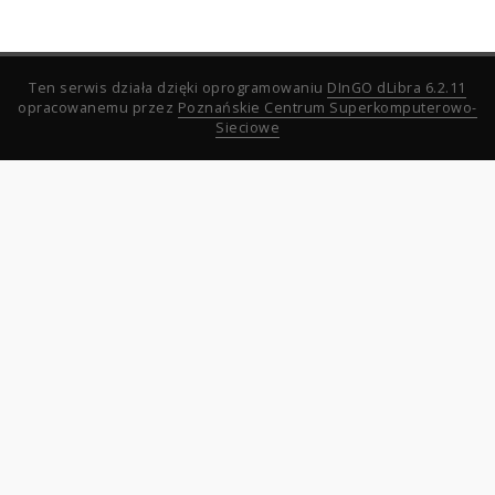
Ten serwis działa dzięki oprogramowaniu
DInGO dLibra 6.2.11
opracowanemu przez
Poznańskie Centrum Superkomputerowo-
Sieciowe