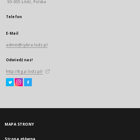
93-005 Łódź, Polska
Telefon
E-Mail
admin@cybra.lodz.pl
Odwiedź nas!
http://bg.p.lodz.pl/
MAPA STRONY
Strona główna