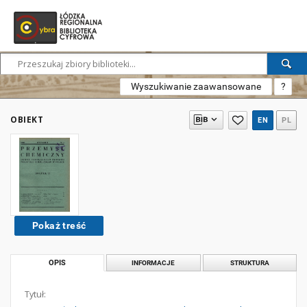
Wyszukiwanie zaawansowane
?
OBIEKT
EN
PL
Pokaż treść
OPIS
INFORMACJE
STRUKTURA
Tytuł: