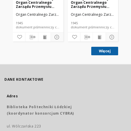
Organ Centralnego
Organ Centralnego
Or
Zarządu Przemysłu
Zarządu Przemysłu
Za
Chemicznego w Polsce
Chemicznego w Polsce
Ch
Organ Centralnego Zarządu Przemysłu Chemicznego w Polsce
Organ Centralnego Zarządu Przemy
Org
R. 1 Nr 4 (1945)
R. 1 Nr 2 (1945)
R. 
1945
1945
194
dokument piśmienniczy czasopismo
dokument piśmienniczy czasopismo
Więcej
DANE KONTAKTOWE
Adres
Biblioteka Politechniki Łódzkiej
(koordynator konsorcjum CYBRA)
ul. Wólczańska 223