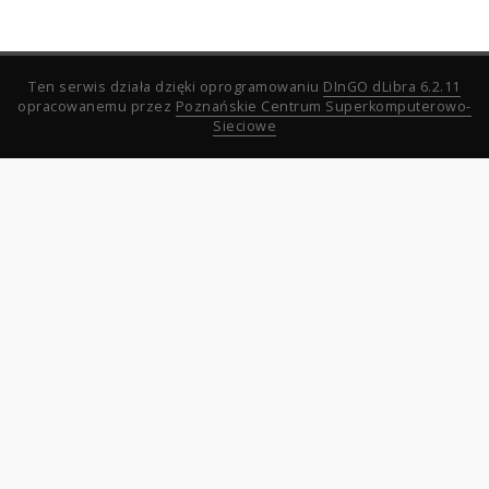
Ten serwis działa dzięki oprogramowaniu
DInGO dLibra 6.2.11
opracowanemu przez
Poznańskie Centrum Superkomputerowo-
Sieciowe