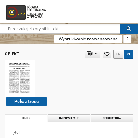
Wyszukiwanie zaawansowane
?
OBIEKT
EN
PL
Pokaż treść
OPIS
INFORMACJE
STRUKTURA
Tytuł: