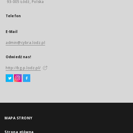
93-005 Łódź, Polska
Telefon
E-Mail
admin@cybra.lodz.pl
Odwiedź nas!
http://bg.p.lodz.pl/
MAPA STRONY
Strona główna