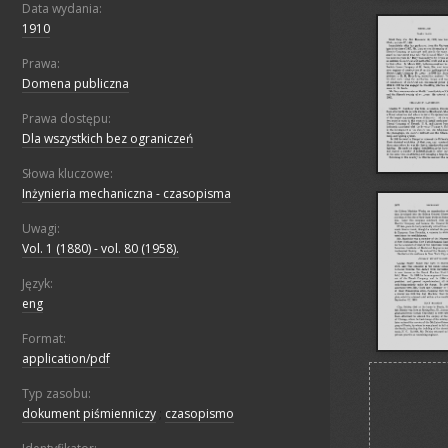
Data wydania:
1910
Prawa:
Domena publiczna
Prawa dostępu:
Dla wszystkich bez ograniczeń
Słowa kluczowe:
Inżynieria mechaniczna - czasopisma
Uwagi:
Vol. 1 (1880) - vol. 80 (1958).
Język:
eng
Format:
application/pdf
Typ zasobu:
dokument piśmienniczy
;
czasopismo