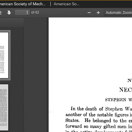
Transactions of the American Society of Mechanical Engineers vol. 32 no. 1303 (1910)
American Society of Mechanical Engineers