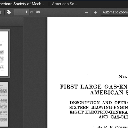
Transactions of the American Society of Mechanical Engineers vol. 32 no. 1302 (1910)
American Society of Mechanical Engineers