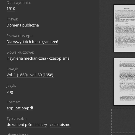
Data wydania:
1910
Prawa:
Domena publiczna
Prawa dostępu:
Dla wszystkich bez ograniczeń
Słowa kluczowe:
Inżynieria mechaniczna - czasopisma
Uwagi:
Vol. 1 (1880) - vol. 80 (1958).
Język:
eng
Format:
application/pdf
Typ zasobu:
dokument piśmienniczy
;
czasopismo