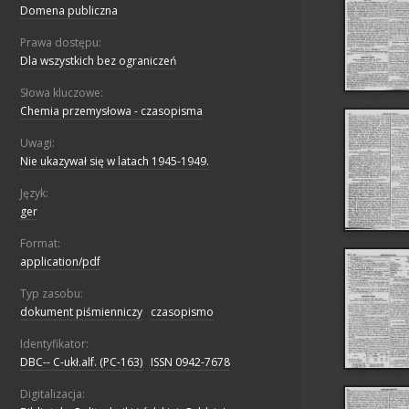
Domena publiczna
Prawa dostępu:
Dla wszystkich bez ograniczeń
Słowa kluczowe:
Chemia przemysłowa - czasopisma
Uwagi:
Nie ukazywał się w latach 1945-1949.
Język:
ger
Format:
application/pdf
Typ zasobu:
dokument piśmienniczy
;
czasopismo
Identyfikator:
DBC-- C-ukł.alf. (PC-163)
;
ISSN 0942-7678
Digitalizacja: