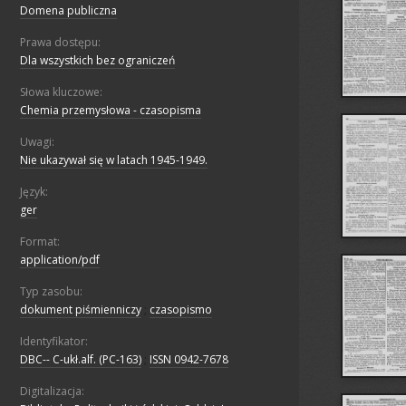
Domena publiczna
Prawa dostępu:
Dla wszystkich bez ograniczeń
Słowa kluczowe:
Chemia przemysłowa - czasopisma
Uwagi:
Nie ukazywał się w latach 1945-1949.
Język:
ger
Format:
application/pdf
Typ zasobu:
dokument piśmienniczy
;
czasopismo
Identyfikator:
DBC-- C-ukł.alf. (PC-163)
;
ISSN 0942-7678
Digitalizacja: