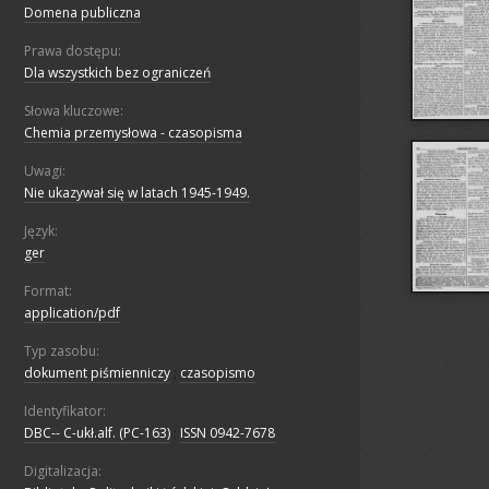
Domena publiczna
Prawa dostępu:
Dla wszystkich bez ograniczeń
Słowa kluczowe:
Chemia przemysłowa - czasopisma
Uwagi:
Nie ukazywał się w latach 1945-1949.
Język:
ger
Format:
application/pdf
Typ zasobu:
dokument piśmienniczy
;
czasopismo
Identyfikator:
DBC-- C-ukł.alf. (PC-163)
;
ISSN 0942-7678
Digitalizacja: