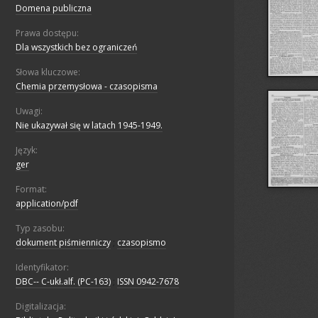
Domena publiczna
Prawa dostępu:
Dla wszystkich bez ograniczeń
Słowa kluczowe:
Chemia przemysłowa - czasopisma
Uwagi:
Nie ukazywał się w latach 1945-1949.
Język:
ger
Format:
application/pdf
Typ zasobu:
dokument piśmienniczy
;
czasopismo
Identyfikator:
DBC-- C-ukł.alf. (PC-163)
;
ISSN 0942-7678
Digitalizacja: