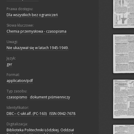
Prawa dostępu:
Dla wszystkich bez ograniczeń
Słowa kluczowe:
Chemia przemysłowa - czasopisma
Uwagi:
Nie ukazywał się w latach 1945-1949.
Język:
ger
Format:
application/pdf
Typ zasobu:
czasopismo
;
dokument piśmienniczy
Identyfikator:
DBC-- C-ukł.alf. (PC-163)
;
ISSN 0942-7678
Digitalizacja:
Biblioteka Politechniki Łódzkiej. Oddział