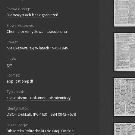
Prawa dostępu:
Dla wszystkich bez ograniczeń
Słowa kluczowe:
Chemia przemysłowa - czasopisma
Uwagi:
Nie ukazywał się w latach 1945-1949.
Język:
ger
Format:
application/pdf
Typ zasobu:
czasopismo
;
dokument piśmienniczy
Identyfikator:
DBC-- C-ukł.alf. (PC-163)
;
ISSN 0942-7678
Digitalizacja:
Biblioteka Politechniki Łódzkiej. Oddział