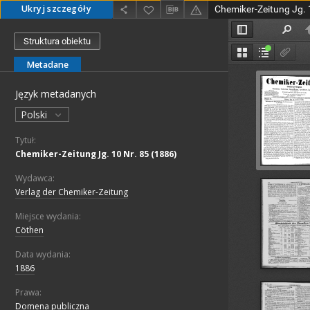
Ukryj szczegóły
Chemiker-Zeitung Jg. 
Struktura obiektu
Metadane
Język metadanych
Polski
Tytuł:
Chemiker-Zeitung Jg. 10 Nr. 85 (1886)
Wydawca:
Verlag der Chemiker-Zeitung
Miejsce wydania:
Cöthen
Data wydania:
1886
Prawa:
Domena publiczna