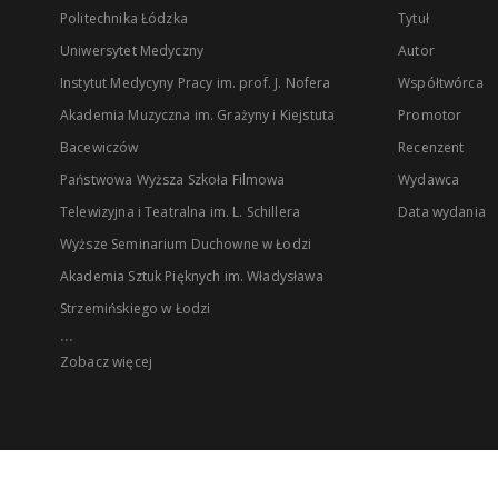
Politechnika Łódzka
Tytuł
Uniwersytet Medyczny
Autor
Instytut Medycyny Pracy im. prof. J. Nofera
Współtwórca
Akademia Muzyczna im. Grażyny i Kiejstuta
Promotor
Bacewiczów
Recenzent
Państwowa Wyższa Szkoła Filmowa
Wydawca
Telewizyjna i Teatralna im. L. Schillera
Data wydania
Wyższe Seminarium Duchowne w Łodzi
Akademia Sztuk Pięknych im. Władysława
Strzemińskiego w Łodzi
...
Zobacz więcej