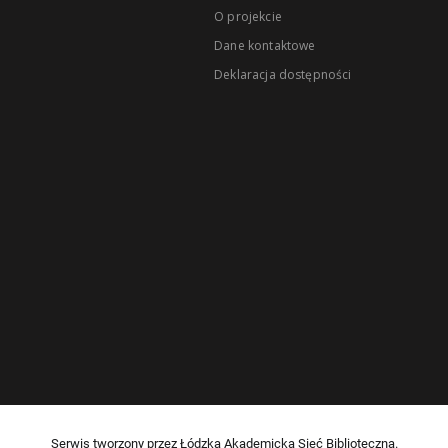
O projekcie
Dane kontaktowe
Deklaracja dostępności
Serwis tworzony przez Łódzką Akademicką Sieć Biblioteczną.