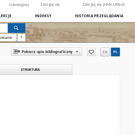
Zaloguj się
Zaloguj się (HAN UMed)
Udostępnij
EKCJE
INDEKSY
HISTORIA PRZEGLĄDANIA
sowane
?
Pobierz opis bibliograficzny
EN
PL
STRUKTURA