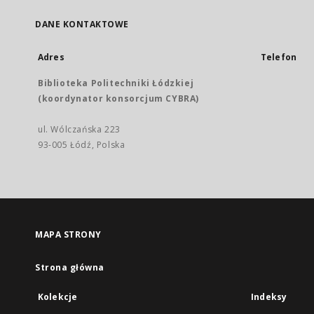
DANE KONTAKTOWE
Adres
Telefon
Biblioteka Politechniki Łódzkiej
(koordynator konsorcjum CYBRA)
ul. Wólczańska 223
93-005 Łódź, Polska
MAPA STRONY
Strona główna
Kolekcje
Indeksy