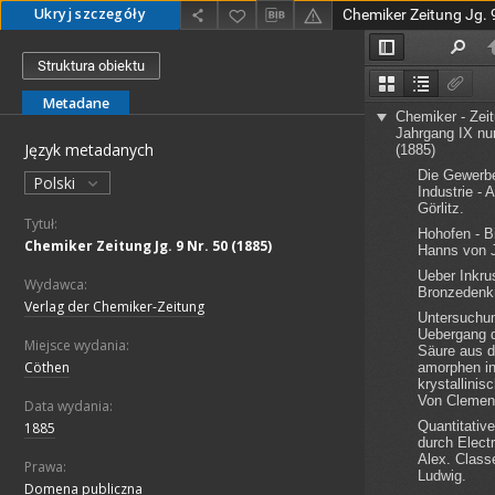
Ukryj szczegóły
Chemiker Zeitung Jg. 
Struktura obiektu
Metadane
Język metadanych
Polski
Tytuł:
Chemiker Zeitung Jg. 9 Nr. 50 (1885)
Wydawca:
Verlag der Chemiker-Zeitung
Miejsce wydania:
Cöthen
Data wydania:
1885
Prawa:
Domena publiczna