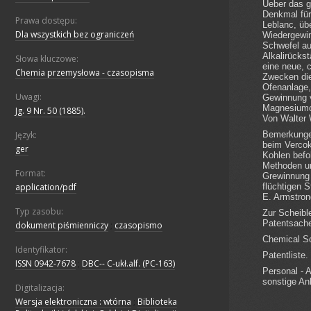
Prawa dostępu:
Dla wszystkich bez ograniczeń
Słowa kluczowe:
Chemia przemysłowa - czasopisma
Uwagi:
Jg. 9 Nr. 50 (1885).
Język:
ger
Format:
application/pdf
Typ zasobu:
dokument piśmienniczy
;
czasopismo
Identyfikator:
ISSN 0942-7678
;
DBC-- C-ukł.alf. (PC-163)
Digitalizacja:
Wersja elektroniczna : wtórna
;
Biblioteka