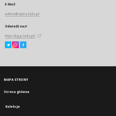
E-Mail
admin@cybra.lodz.pl
Odwiedź nas!
http://bg.p.lodz.pl/
MAPA STRONY
Strona główna
Kolekcje