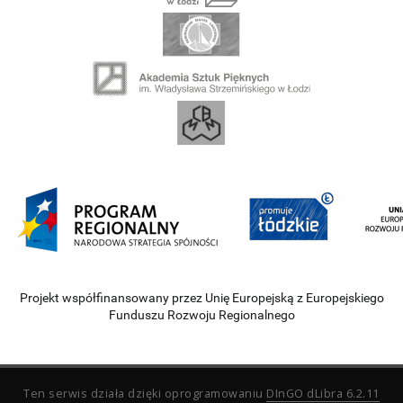
Projekt współfinansowany przez Unię Europejską z Europejskiego
Funduszu Rozwoju Regionalnego
Ten serwis działa dzięki oprogramowaniu
DInGO dLibra 6.2.11