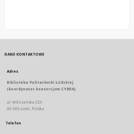
DANE KONTAKTOWE
Adres
Biblioteka Politechniki Łódzkiej
(koordynator konsorcjum CYBRA)
ul. Wólczańska 223
93-005 Łódź, Polska
Telefon