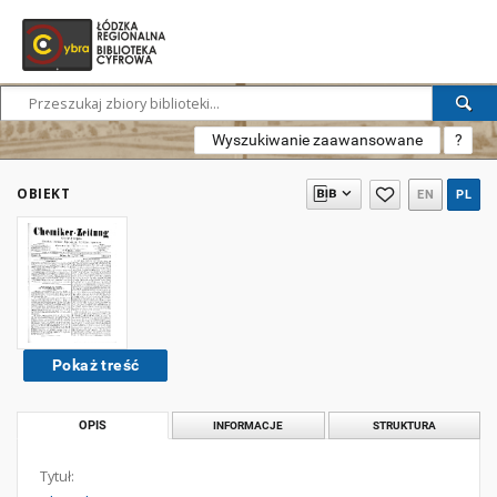
Wyszukiwanie zaawansowane
?
OBIEKT
EN
PL
Pokaż treść
OPIS
INFORMACJE
STRUKTURA
Tytuł: