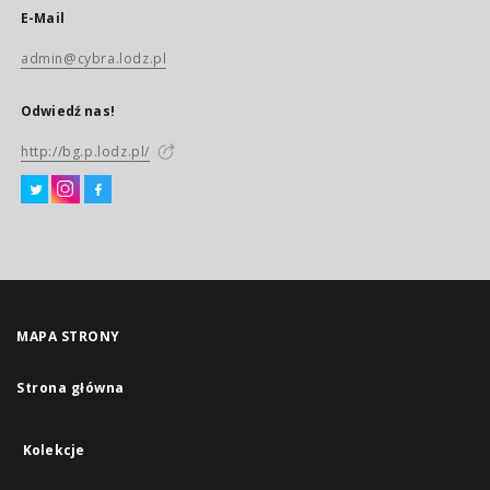
E-Mail
admin@cybra.lodz.pl
Odwiedź nas!
http://bg.p.lodz.pl/
MAPA STRONY
Strona główna
Kolekcje