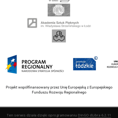
Projekt współfinansowany przez Unię Europejską z Europejskiego
Funduszu Rozwoju Regionalnego
Ten serwis działa dzięki oprogramowaniu
DInGO dLibra 6.2.11