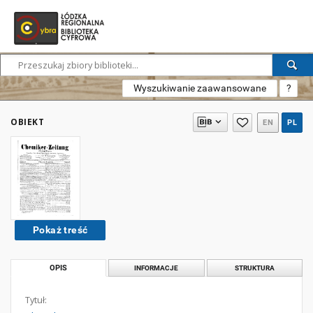
Wyszukiwanie zaawansowane
?
OBIEKT
EN
PL
Pokaż treść
OPIS
INFORMACJE
STRUKTURA
Tytuł: