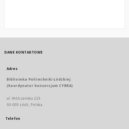
DANE KONTAKTOWE
Adres
Biblioteka Politechniki Łódzkiej
(koordynator konsorcjum CYBRA)
ul. Wólczańska 223
93-005 Łódź, Polska
Telefon