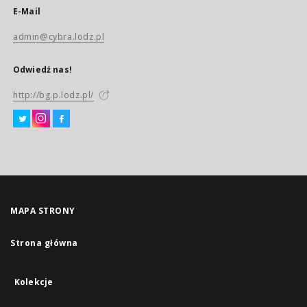
E-Mail
admin@cybra.lodz.pl
Odwiedź nas!
http://bg.p.lodz.pl/
MAPA STRONY
Strona główna
Kolekcje