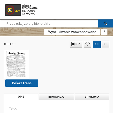
Wyszukiwanie zaawansowane
?
OBIEKT
EN
PL
Pokaż treść
OPIS
INFORMACJE
STRUKTURA
Tytuł: