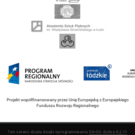
Projekt współfinansowany przez Unię Europejską z Europejskiego
Funduszu Rozwoju Regionalnego
Ten serwis działa dzięki oprogramowaniu
DInGO dLibra 6.2.11