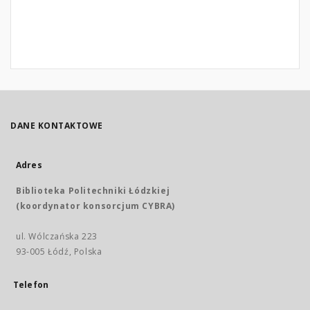
DANE KONTAKTOWE
Adres
Biblioteka Politechniki Łódzkiej
(koordynator konsorcjum CYBRA)
ul. Wólczańska 223
93-005 Łódź, Polska
Telefon