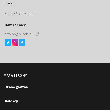
E-Mail
admin@cybra.lodz.pl
Odwiedź nas!
http://bg.p.lodz.pl/
MAPA STRONY
Strona główna
Kolekcje