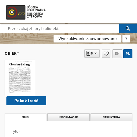
Wyszukiwanie zaawansowane
?
OBIEKT
EN
PL
Pokaż treść
OPIS
INFORMACJE
STRUKTURA
Tytuł: