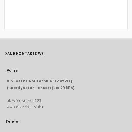
DANE KONTAKTOWE
Adres
Biblioteka Politechniki Łódzkiej
(koordynator konsorcjum CYBRA)
ul. Wólczańska 223
93-005 Łódź, Polska
Telefon