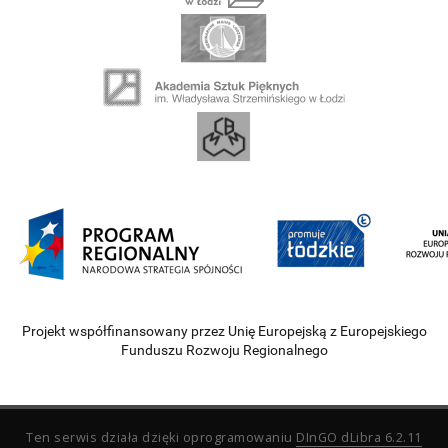
Projekt współfinansowany przez Unię Europejską z Europejskiego
Funduszu Rozwoju Regionalnego
Ten serwis działa dzięki oprogramowaniu
DInGO dLibra 6.2.11